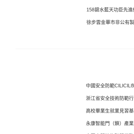
158碧水藍天功臣先進
徐步雲金華市非公有
中國安全防範CILICI
浙江省安全技術防範行
高校畢業生就業見習基
永康智能門（鎖）產業