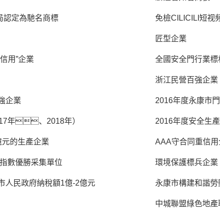
局認定為馳名商標
免檢CILICILI短
匠型企業
信用”企業
全國安全門行業標
浙江民營百強企業
十強企業
2016年度永康市
17年、2018年）
2016年度安全生
1億元的生產企業
AAA守合同重信用
金指數優勝采集單位
環境保護標兵企業
市人民政府納稅額1億-2億元
永康市構建和諧勞
中城聯盟綠色地產