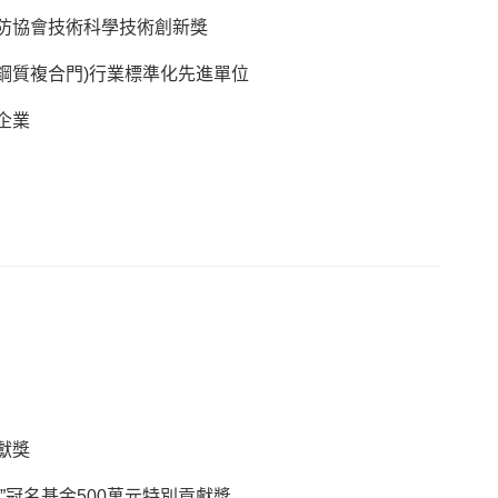
防協會技術科學技術創新獎
鋼質複合門)行業標準化先進單位
企業
獻獎
”冠名基金500萬元特別貢獻獎