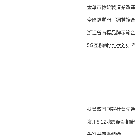
金華市傳統製造業改
全國鋼質門（鋼質複合
浙江省商標品牌示範
5G互聯網、
扶貧濟困回報社會先
汶川5.12地震賑災捐
先進基層黨組織