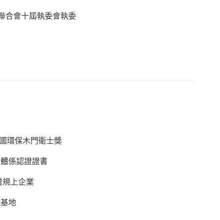
聯合會十屆執委會執委
17中國環保木門衛士獎
理體係認證證書
新增規上企業
踐基地