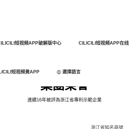
LICILI短视频APP安装黄版,CI
CILICILI短视频APP破解版中心
CILICILI短视频APP
线下载
LICILI短视频黄APP
選擇語言
集團榮譽
連續16年被評為浙江省專利示範企業
浙江省知名商號