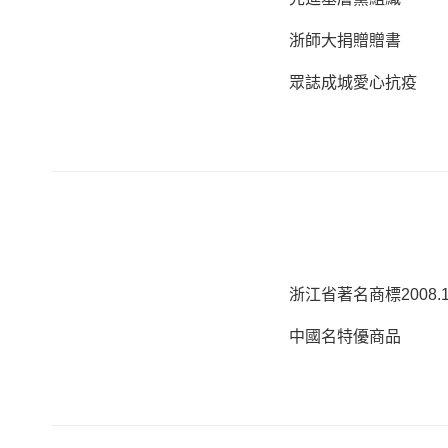
浙師大捐贈贈書
眾誌成城愛心抗疫
浙江省著名商標2008.
中國名特優商品