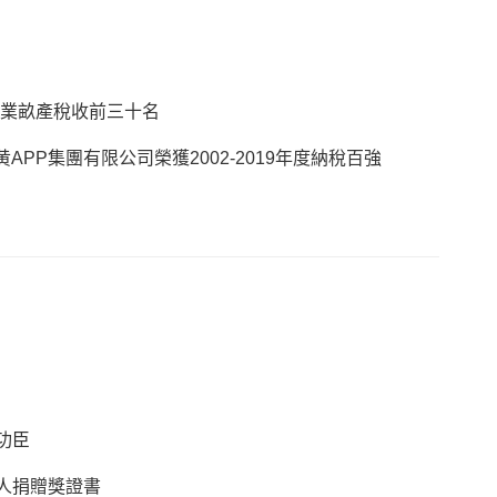
工業畝產稅收前三十名
视频黄APP集團有限公司榮獲2002-2019年度納稅百強
功臣
人捐贈獎證書