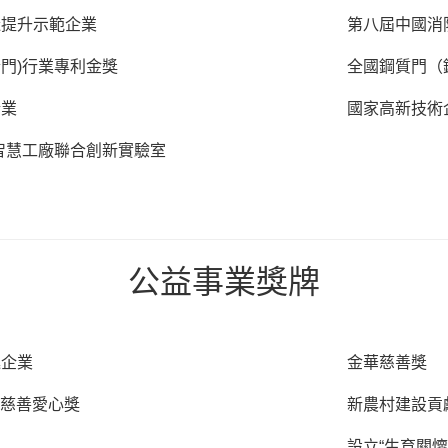
造提升示範企業
第八屆中國消
門)行業專利金獎
全國鋼質門（
企業
國家高新技術
智慧工廠聯合創新實驗室
公益事業獎牌
進企業
金華慈善獎
贈慈善愛心獎
新農村建設貢
設立“生育關懷