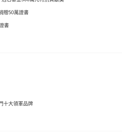
捐贈50萬證書
萬證書
門十大領軍品牌