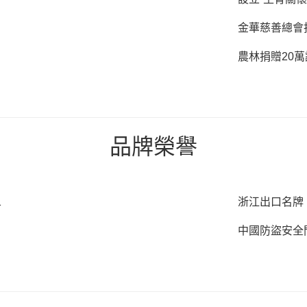
金華慈善總會
農林捐贈20
品牌榮譽
1
浙江出口名牌
中國防盜安全