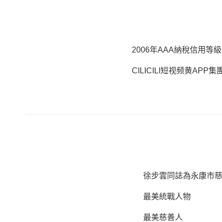
2006年AAA納稅信用等
CILICILI短视频黄APP
徐步雲同誌為永康市
最美統戰人物
最美慈善人