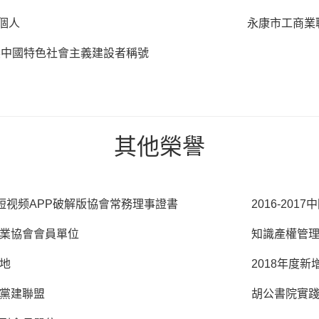
個人
永康市工商業
製中國特色社會主義建設者稱號
其他榮
譽
LI短视频APP破解版協會常務理事證書
2016-20
業協會會員單位
知識產權管
地
2018年度
黨建聯盟
胡公書院實