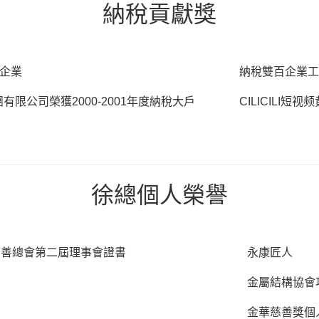
納稅貢獻
獎
級企業
納稅雙百企業
集團有限公司榮獲2000-2001年度納稅大戶
CILICILI短
徐總個人榮
譽
慈善總會第二屆理事會證書
永康匠人
金屬結構協會
金華慈善獎個